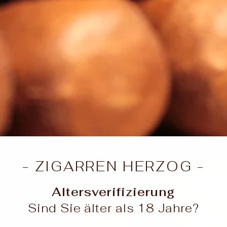
Prei
inkl
ME
−
- ZIGARREN HERZOG -
Altersverifizierung
Sind Sie älter als 18 Jahre?